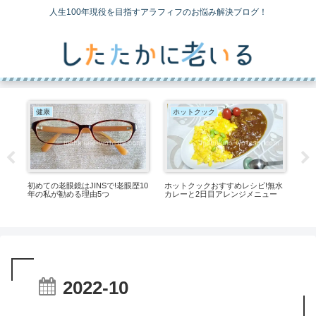
人生100年現役を目指すアラフィフのお悩み解決ブログ！
健康
ホットクック
初めての老眼鏡はJINSで!老眼歴10
ホットクックおすすめレシピ!無水
老眼
箸が
年の私が勧める理由5つ
カレーと2日目アレンジメニュー
私
ね煮
2022-10