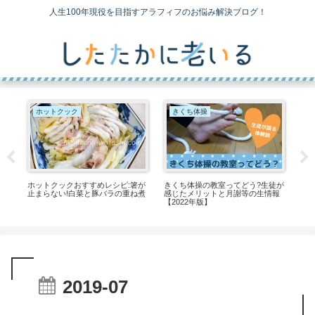
人生100年現役を目指すアラフィフのお悩み解決ブログ！
ホットクック
きくち体操
ミ!
ホットクックおすすめレシピ:箸が
きくち体操の教室ってどう?生徒が
ヘル
迫
止まらない!白菜と豚バラの重ね煮
感じたメリットと月謝等の生情報
ー
【2022年版】
2019-07