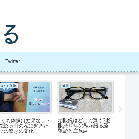
Twitter
きくち体操
健康
美容
老眼鏡はどこで買う?老
きくち体操は効果なし？
ヘアリ
眼歴10年の私が語る経
実践3ヵ月の私に起きた
ットは
験談と注意点
2つの驚きの変化
リアル