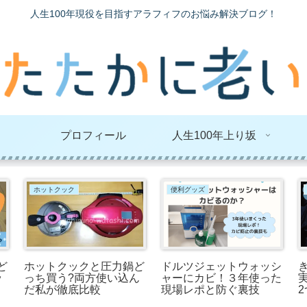
人生100年現役を目指すアラフィフのお悩み解決ブログ！
プロフィール
人生100年上り坂
ホットクック
便利グッズ
ど
ホットクックと圧力鍋ど
ドルツジェットウォッシ
ッ
っち買う?両方使い込ん
ャーにカビ！３年使った
だ私が徹底比較
現場レポと防ぐ裏技