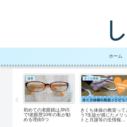
ホーム
健康
きくち体操
初めての老眼鏡はJINS
すすめレ
きくち体操の教室って
で!老眼歴10年の私が勧
ない!白
う?生徒が感じたメリ
める理由5つ
ね煮
トと月謝等の生情報
【2022年版】