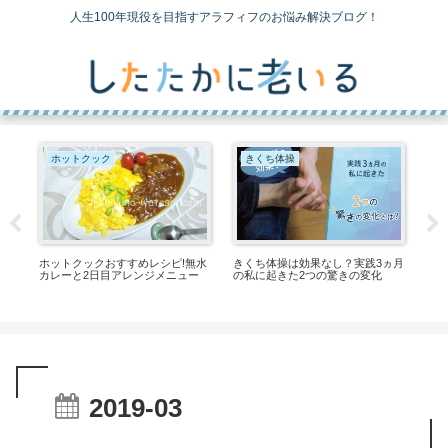
人生100年現役を目指すアラフィフのお悩み解決ブログ！
ホットクック
きくち体操
ホットクックおすすめレシピ!無水
ミ!
きくち体操は効果なし？実践3ヵ月
ヘル
カレーと2日目アレンジメニュー
迫
の私に起きた2つの驚きの変化
ー
2019-03