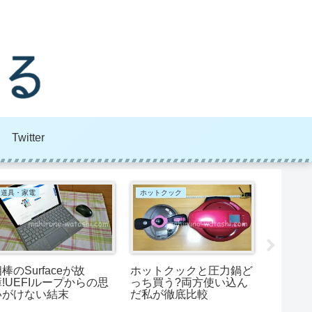
Twitter
道具・家電
ホットクック
ホットク
棒のSurfaceが故
ホットクックと圧力鍋ど
ホット
障!UEFIループからの思
っち買う?両方使い込ん
シピ:甘
いがけない結末
だ私が徹底比較
けた私