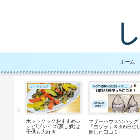
ホーム
ホットクック
MOTHERHOUSEマザーハウス
ホットクックおすすめレ
共働きの
マザーハウスのバッグ
シピ!ブレイズ(蒸し煮)は
愛用した
「ヨゾラ」を365日使
子供も大好き
倒した口コミ!