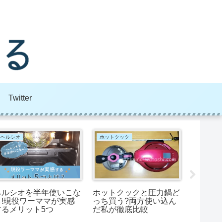
Twitter
ヘルシオ
ホットクック
ヘルシオ
ヘルシオ
ヘルシオを半年使いこな
ホットクックと圧力鍋ど
用のワ
し!現役ワーママが実感
っち買う?両方使い込ん
2つの問
するメリット5つ
だ私が徹底比較