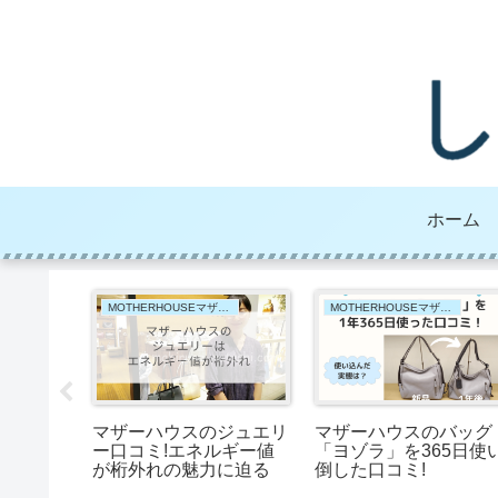
ホーム
MOTHERHOUSEマザーハウス
MOTHERHOUSEマザーハウス
ウォッシ
マザーハウスのジュエリ
マザーハウスのバッグ
年使った
ー口コミ!エネルギー値
「ヨゾラ」を365日使
裏技
が桁外れの魅力に迫る
倒した口コミ!