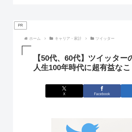
PR
ホーム
キャリア・家計
ツイッター
【50代、60代】ツイッタ
人生100年時代に超有益なこ
X
Facebook