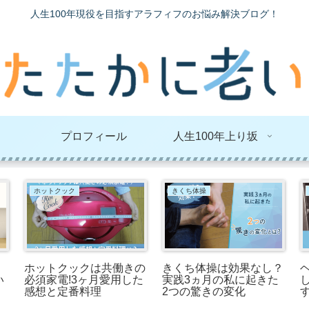
人生100年現役を目指すアラフィフのお悩み解決ブログ！
プロフィール
人生100年上り坂
ホットクック
きくち体操
ホットクックは共働きの
きくち体操は効果なし？
い
必須家電!3ヶ月愛用した
実践3ヵ月の私に起きた
感想と定番料理
2つの驚きの変化